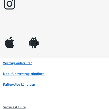
instagram
appleinc
android
Vertrag widerrufen
Mobilfunkvertrag kündigen
Kaffee-Abo kündigen
Service & Hilfe