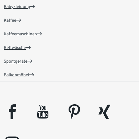
Babykleidung
Kaffee
Kaffeemaschinen
Bettwäsche
Sportgeräte
Balkonmöbel
facebook
youtube
pinterest
xing