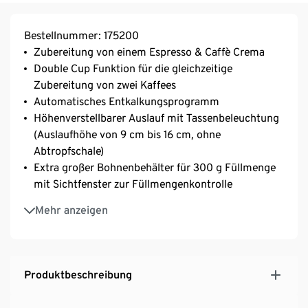
Bestellnummer: 175200
Zubereitung von einem Espresso & Caffè Crema
Double Cup Funktion für die gleichzeitige
Zubereitung von zwei Kaffees​
Automatisches Entkalkungsprogramm
Höhenverstellbarer Auslauf mit Tassenbeleuchtung
(Auslaufhöhe von 9 cm bis 16 cm, ohne
Abtropfschale)
Extra großer Bohnenbehälter für 300 g Füllmenge
mit Sichtfenster zur Füllmengenkontrolle
Programmierbare Getränkemenge von 25 bis 250
Mehr anzeigen
ml
1,4 l Wassertank, frei zugänglich & von mehreren
Seiten entnehmbar, passt unter
Küchenoberschränke
Produktbeschreibung
Platzsparendes Design: nur 18 cm breit
Kaffeestärke anpassen dank Intense+ Technologie