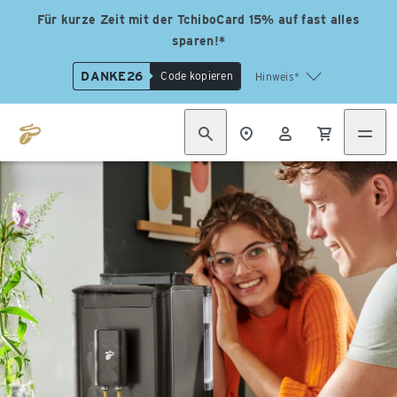
Für kurze Zeit mit der TchiboCard 15% auf fast alles
sparen!*
DANKE26
Code kopieren
Hinweis*