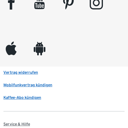
facebook
youtube
pinterest
instagram
appleinc
android
Vertrag widerrufen
Mobilfunkvertrag kündigen
Kaffee-Abo kündigen
Service & Hilfe