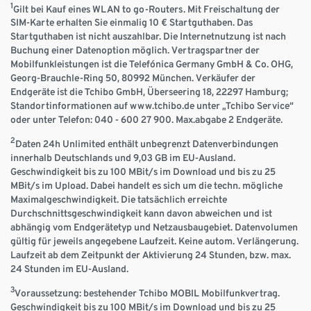
1
Gilt bei Kauf eines WLAN to go-Routers. Mit Freischaltung der
SIM-Karte erhalten Sie einmalig 10 € Startguthaben. Das
Startguthaben ist nicht auszahlbar. Die Internetnutzung ist nach
Buchung einer Datenoption möglich. Vertragspartner der
Mobilfunkleistungen ist die Telefónica Germany GmbH & Co. OHG,
Georg-Brauchle-Ring 50, 80992 München. Verkäufer der
Endgeräte ist die Tchibo GmbH, Überseering 18, 22297 Hamburg;
Standortinformationen auf www.tchibo.de unter „Tchibo Service“
oder unter Telefon: 040 - 600 27 900. Max.abgabe 2 Endgeräte.
2
Daten 24h Unlimited enthält unbegrenzt Datenverbindungen
innerhalb Deutschlands und 9,03 GB im EU-Ausland.
Geschwindigkeit bis zu 100 MBit/s im Download und bis zu 25
MBit/s im Upload. Dabei handelt es sich um die techn. mögliche
Maximalgeschwindigkeit. Die tatsächlich erreichte
Durchschnittsgeschwindigkeit kann davon abweichen und ist
abhängig vom Endgerätetyp und Netzausbaugebiet. Datenvolumen
gültig für jeweils angegebene Laufzeit. Keine autom. Verlängerung.
Laufzeit ab dem Zeitpunkt der Aktivierung 24 Stunden, bzw. max.
24 Stunden im EU-Ausland.
3
Voraussetzung: bestehender Tchibo MOBIL Mobilfunkvertrag.
Geschwindigkeit bis zu 100 MBit/s im Download und bis zu 25