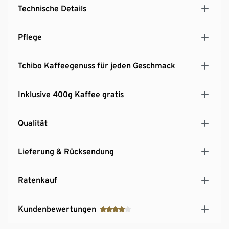
Brühgruppe
Technische Details
EasyClean-Spülfunktion für die automatische
Reinigung des Milchsystems
Pflege
Übersichtliches Touch-Display für intuitive
Bedienung
Platzsparendes Design: nur 18 cm breit
Tchibo Kaffeegenuss für jeden Geschmack
Inklusive 400g Kaffee gratis
Qualität
Lieferung & Rücksendung
Ratenkauf
Kundenbewertungen