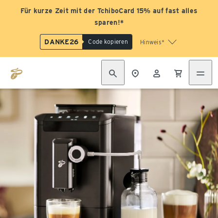
Für kurze Zeit mit der TchiboCard 15% auf fast alles
sparen!*
DANKE26
Code kopieren
Hinweis*