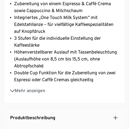
Zubereitung von einem Espresso & Caffè Crema
sowie Cappuccino & Milchschaum
Integriertes „One Touch Milk System“ mit
Edelstahllanze – für vielfältige Kaffeespezialitäten
auf Knopfdruck
3 Stufen für die individuelle Einstellung der
Kaffeestärke
Höhenverstellbarer Auslauf mit Tassenbeleuchtung
(Auslaufhöhe von 8,5 cm bis 15,5 cm, ohne
Abtropfschale)
Double Cup Funktion für die Zubereitung von zwei
Espressi oder Caffè Cremas gleichzeitig​
Extra großer Bohnenbehälter für 300 g Füllmenge
Mehr anzeigen
Programmierbare Getränkemenge von 25 bis 250
ml
1,4 l Wassertank, von mehreren Seiten entnehmbar
Individuell einstellbare Milchschaumkonsistenz
Produktbeschreibung
Einfache Reinigung dank entnehmbarer