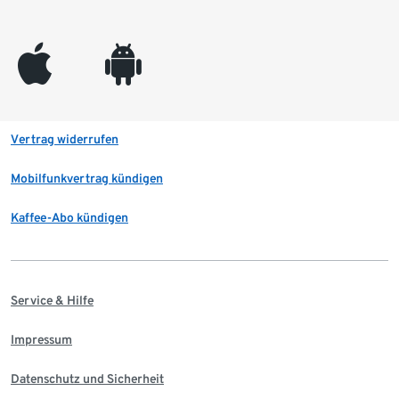
appleinc
android
Vertrag widerrufen
Mobilfunkvertrag kündigen
Kaffee-Abo kündigen
Service & Hilfe
Impressum
Datenschutz und Sicherheit