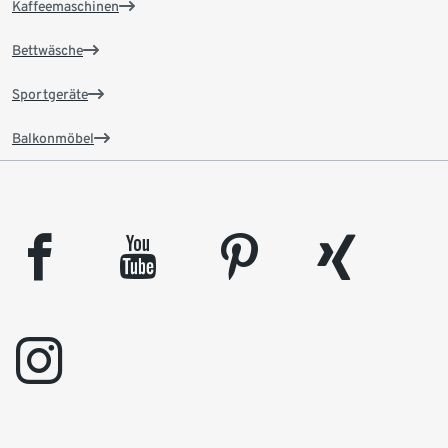
Kaffeemaschinen
Bettwäsche
Sportgeräte
Balkonmöbel
facebook
youtube
pinterest
xing
instagram