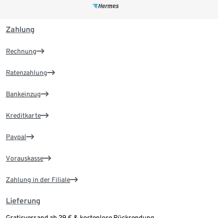
Zahlung
Rechnung
Ratenzahlung
Bankeinzug
Kreditkarte
Paypal
Vorauskasse
Zahlung in der Filiale
Lieferung
Gratisversand ab 29 € & kostenlose Rücksendung.