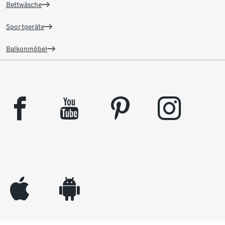
Bettwäsche
Sportgeräte
Balkonmöbel
facebook
youtube
pinterest
instagram
appleinc
android