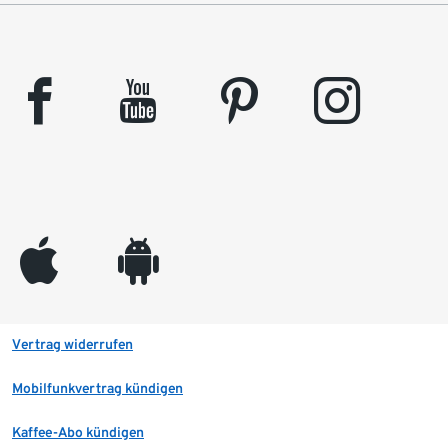
facebook
youtube
pinterest
instagram
appleinc
android
Vertrag widerrufen
Mobilfunkvertrag kündigen
Kaffee-Abo kündigen