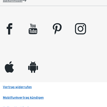
Balkonmöbel
facebook
youtube
pinterest
instagram
appleinc
android
Vertrag widerrufen
Mobilfunkvertrag kündigen