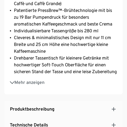
Caffè und Caffè Grande)
Patentierte PressBrew™-Brühtechnologie mit bis
zu 19 Bar Pumpendruck für besonders
aromatischen Kaffeegeschmack und beste Crema
Individualisierbare Tassengröße bis 280 ml
Cleveres & minimalistisches Design mit nur 11 cm
Breite und 25 cm Höhe eine hochwertige kleine
Kaffeemaschine
Drehbarer Tassentisch für kleinere Getränke mit
hochwertiger Soft-Touch Oberfläche für einen
sicheren Stand der Tasse und eine leise Zubereitung
Beleuchtete Tassenstellfläche für große & kleine
Mehr anzeigen
Tassen
Beleuchtete Tasten für eine einfache und
übersichtliche Bedienung
Abnehmbarer Wassertank mit einem Volumen von
Produktbeschreibung
0,9 Liter
Individuell einstellbare Abschaltautomatik für mehr
Technische Details