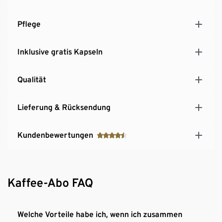
Energieeffizienz
Integrierter Auffangbehälter für mindestens 6 Qbo
Pflege
Kapseln
Einfache Reinigung dank Qbo Reinigungskapseln
und integriertem Reinigungsprogramm
Inklusive gratis Kapseln
Qualität
Lieferung & Rücksendung
Kundenbewertungen
Kaffee-Abo FAQ
Welche Vorteile habe ich, wenn ich zusammen