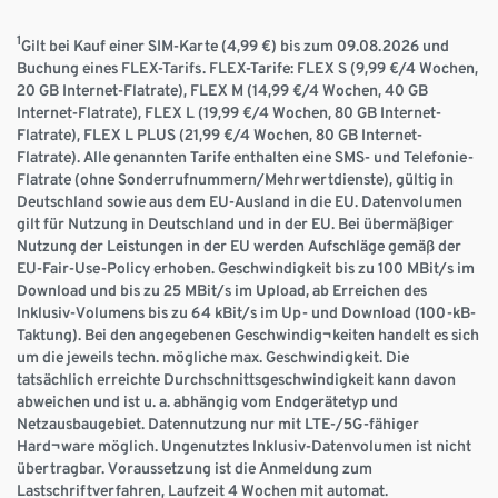
1
Gilt bei Kauf einer SIM-Karte (4,99 €) bis zum 09.08.2026 und
Buchung eines FLEX-Tarifs. FLEX-Tarife: FLEX S (9,99 €/4 Wochen,
20 GB Internet-Flatrate), FLEX M (14,99 €/4 Wochen, 40 GB
Internet-Flatrate), FLEX L (19,99 €/4 Wochen, 80 GB Internet-
Flatrate), FLEX L PLUS (21,99 €/4 Wochen, 80 GB Internet-
Flatrate). Alle genannten Tarife enthalten eine SMS- und Telefonie-
Flatrate (ohne Sonderrufnummern/Mehrwertdienste), gültig in
Deutschland sowie aus dem EU-Ausland in die EU. Datenvolumen
gilt für Nutzung in Deutschland und in der EU. Bei übermäßiger
Nutzung der Leistungen in der EU werden Aufschläge gemäß der
EU-Fair-Use-Policy erhoben. Geschwindigkeit bis zu 100 MBit/s im
Download und bis zu 25 MBit/s im Upload, ab Erreichen des
Inklusiv-Volumens bis zu 64 kBit/s im Up- und Download (100-kB-
Taktung). Bei den angegebenen Geschwindig¬keiten handelt es sich
um die jeweils techn. mögliche max. Geschwindigkeit. Die
tatsächlich erreichte Durchschnittsgeschwindigkeit kann davon
abweichen und ist u. a. abhängig vom Endgerätetyp und
Netzausbaugebiet. Datennutzung nur mit LTE-/5G-fähiger
Hard¬ware möglich. Ungenutztes Inklusiv-Datenvolumen ist nicht
übertragbar. Voraussetzung ist die Anmeldung zum
Lastschriftverfahren, Laufzeit 4 Wochen mit automat.