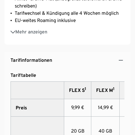
schreiben)
Tarifwechsel & Kündigung alle 4 Wochen möglich
EU-weites Roaming inklusive
Ohne Anschlussgebühr
Mehr anzeigen
Smartphone-Tarif inkl. SIM-Karte von Tchibo
MOBIL
Tarifinformationen
Tariftabelle
1
1
FLEX S
FLEX M
FLEX
9,99 €
14,99 €
19,9
Preis
20 GB
40 GB
80 