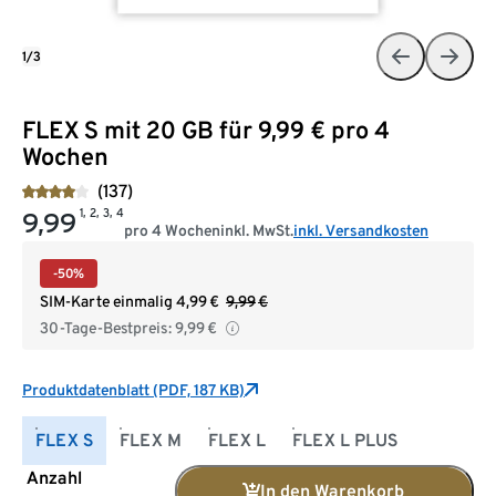
1/3
FLEX S mit 20 GB für 9,99 € pro 4
Wochen
(137)
1, 2, 3, 4
9,99
pro 4 Wochen
inkl. MwSt.
inkl. Versandkosten
-50%
SIM-Karte einmalig
4,99
€
9,99
€
30-Tage-Bestpreis:
9,99
€
Produktdatenblatt (PDF, 187 KB)
FLEX S
FLEX M
FLEX L
FLEX L PLUS
Anzahl
In den Warenkorb