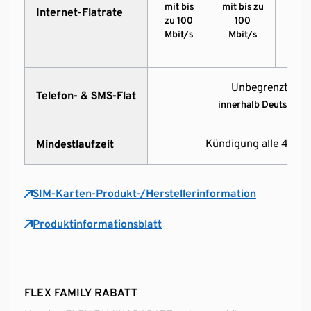
mit bis
mit bis zu
mit 
Internet-Flatrate
zu 100
100
zu 
Mbit/s
Mbit/s
Mbi
Unbegrenzt Min
Telefon- & SMS-Flat
innerhalb Deutschlan
Kündigung alle 4 Wo
Mindestlaufzeit
SIM-Karten-Produkt-/Herstellerinformation
Produktinformationsblatt
FLEX FAMILY RABATT