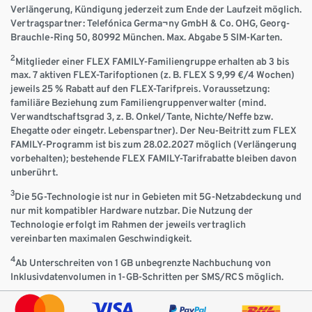
Verlängerung, Kündigung jederzeit zum Ende der Laufzeit möglich.
Vertragspartner: Telefónica Germa¬ny GmbH & Co. OHG, Georg-
Brauchle-Ring 50, 80992 München. Max. Abgabe 5 SIM-Karten.
2
Mitglieder einer FLEX FAMILY-Familiengruppe erhalten ab 3 bis
max. 7 aktiven FLEX-Tarifoptionen (z. B. FLEX S 9,99 €/4 Wochen)
jeweils 25 % Rabatt auf den FLEX-Tarifpreis. Voraussetzung:
familiäre Beziehung zum Familiengruppenverwalter (mind.
Verwandtschaftsgrad 3, z. B. Onkel/Tante, Nichte/Neffe bzw.
Ehegatte oder eingetr. Lebenspartner). Der Neu-Beitritt zum FLEX
FAMILY-Programm ist bis zum 28.02.2027 möglich (Verlängerung
vorbehalten); bestehende FLEX FAMILY-Tarifrabatte bleiben davon
unberührt.
3
Die 5G-Technologie ist nur in Gebieten mit 5G-Netzabdeckung und
nur mit kompatibler Hardware nutzbar. Die Nutzung der
Technologie erfolgt im Rahmen der jeweils vertraglich
vereinbarten maximalen Geschwindigkeit.
4
Ab Unterschreiten von 1 GB unbegrenzte Nachbuchung von
Inklusivdatenvolumen in 1-GB-Schritten per SMS/RCS möglich.