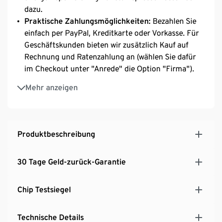
dazu.
Praktische Zahlungsmöglichkeiten:
Bezahlen Sie
einfach per PayPal, Kreditkarte oder Vorkasse. Für
Geschäftskunden bieten wir zusätzlich Kauf auf
Rechnung und Ratenzahlung an (wählen Sie dafür
im Checkout unter "Anrede" die Option "Firma").
Kostenloser Video‑Installationsservice:
Unser
Mehr anzeigen
Barista-Experte führt Sie persönlich per Video
durch die Einrichtung. Terminbuchung und Infos
unter: https://www.tchibo.de/c/video-
installationsservice-tchibo-office
Produktbeschreibung
Leises Keramikmahlwerk, volles Aroma ohne
Bürostörung:
Genießen Sie frisch gemahlene
30 Tage Geld-zurück-Garantie
Kaffeebohnen bei jedem Bezug- das hochwertige
Keramikmahlwerk liefert vollen Geschmack bei
Chip Testsiegel
niedrigem Geräuschpegel.
Professionelles Milchsystem: cremiger
Milchschaum auf Knopfdruck:
Ob Cappuccino,
Technische Details