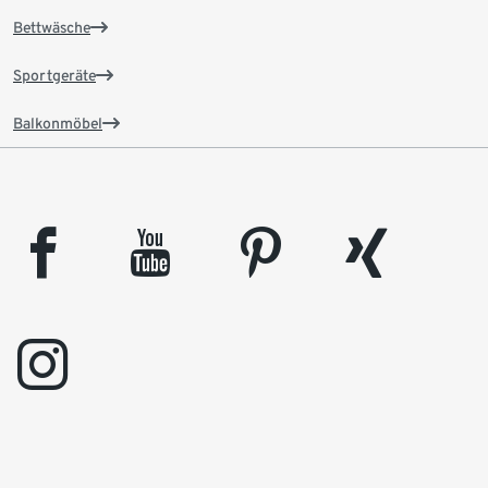
Bettwäsche
Sportgeräte
Balkonmöbel
facebook
youtube
pinterest
xing
instagram