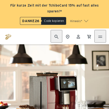
Für kurze Zeit mit der TchiboCard 15% auf fast alles
sparen!*
DANKE26
Code kopieren
Hinweis*