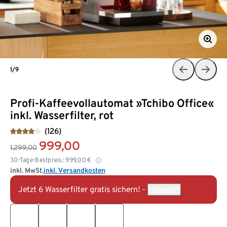
1/9
Profi-Kaffeevollautomat »Tchibo Office«
inkl. Wasserfilter, rot
(126)
999,00
1.299,00
30-Tage-Bestpreis:
999,00
€
inkl. MwSt.
inkl. Versandkosten
Jetzt 6 Wasserfilter gratis sichern! -
Hinweis*