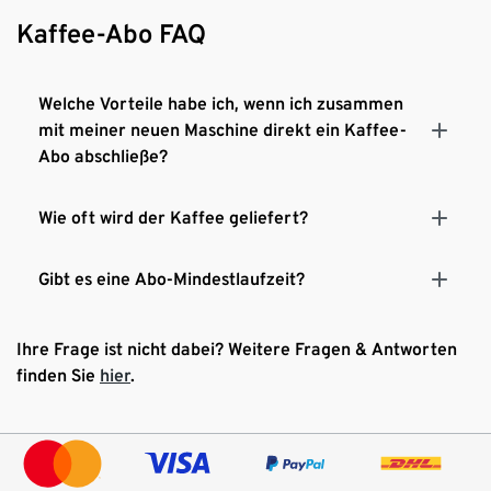
Kaffee-Abo nach Bedarf - frisch geliefert, flexibel
Kaffee-Abo FAQ
anpassbar:
Mit dem Tchibo Kaffee-Abo erhalten Sie
Ihre Lieblingsbohnen regelmäßig und
versandkostenfrei geliefert. Menge, Sorte und
Welche Vorteile habe ich, wenn ich zusammen
Intervall sind individuell anpassbar.
mit meiner neuen Maschine direkt ein Kaffee-
Abo abschließe?
Wie oft wird der Kaffee geliefert?
Gibt es eine Abo-Mindestlaufzeit?
Ihre Frage ist nicht dabei? Weitere Fragen & Antworten
finden Sie
hier
.