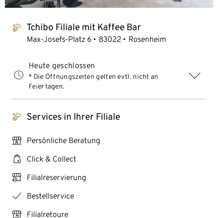
Tchibo Filiale mit Kaffee Bar
tchibo_logo
Max-Josefs-Platz 6
83022
Rosenheim
Heute geschlossen
* Die Öffnungszeiten gelten evtl. nicht an
Feiertagen.
Services in Ihrer Filiale
tchibo_logo
personal_services
Persönliche Beratung
click_collect
Click & Collect
click_reserve_store
Filialreservierung
checkmark
Bestellservice
store_return
Filialretoure