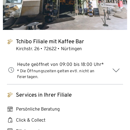
Tchibo Filiale mit Kaffee Bar
tchibo_logo
Kirchstr. 26
72622
Nürtingen
Heute geöffnet von 09:00 bis 18:00 Uhr*
* Die Öffnungszeiten gelten evtl. nicht an
Feiertagen.
Services in Ihrer Filiale
tchibo_logo
personal_services
Persönliche Beratung
click_collect
Click & Collect