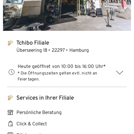
Tchibo Filiale
tchibo_logo
Überseering 18
22297
Hamburg
Heute geöffnet von 10:00 bis 16:00 Uhr*
* Die Öffnungszeiten gelten evtl. nicht an
Feiertagen.
Services in Ihrer Filiale
tchibo_logo
personal_services
Persönliche Beratung
click_collect
Click & Collect