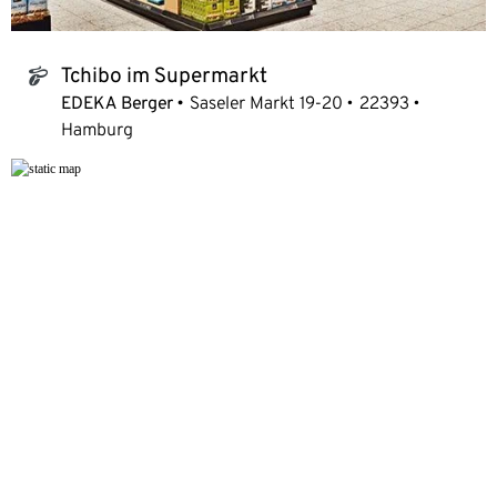
Tchibo im Supermarkt
tchibo_logo
EDEKA Berger
Saseler Markt 19-20
22393
Hamburg