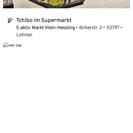
Tchibo im Supermarkt
tchibo_logo
E-aktiv Markt Klein-Hessling
Birkerstr. 2
53797
Lohmar