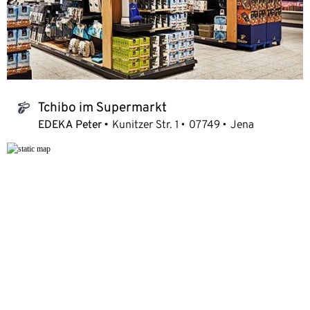
Tchibo im Supermarkt
tchibo_logo
EDEKA Peter
Kunitzer Str. 1
07749
Jena