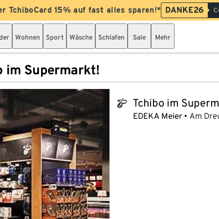
er TchiboCard 15% auf fast alles sparen!*
DANKE26
C
der
Wohnen
Sport
Wäsche
Schlafen
Sale
Mehr
o im Supermarkt!
Tchibo im Superm
tchibo_logo
EDEKA Meier
Am Dre