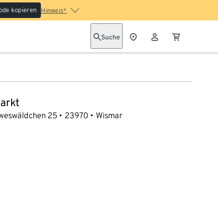
ode kopieren
Hinweis*
Suche
arkt
weswäldchen 25
23970
Wismar