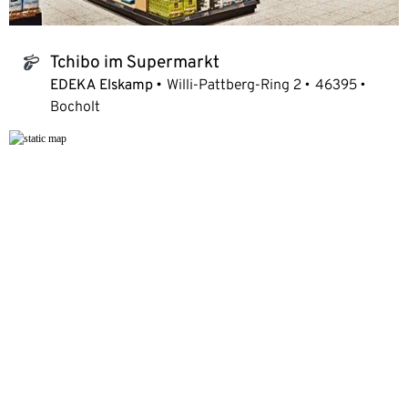
Tchibo im Supermarkt
tchibo_logo
EDEKA Elskamp
Willi-Pattberg-Ring 2
46395
Bocholt