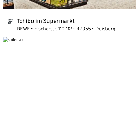
Tchibo im Supermarkt
tchibo_logo
REWE
Fischerstr. 110-112
47055
Duisburg