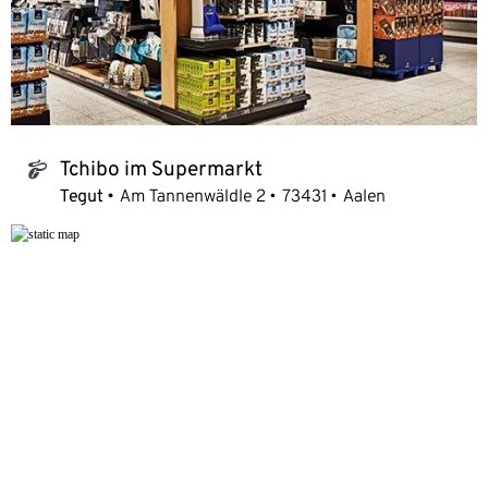
Tchibo im Supermarkt
tchibo_logo
Tegut
Am Tannenwäldle 2
73431
Aalen