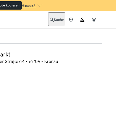
ode kopieren
Hinweis*
Suche
arkt
her Straße 64
76709
Kronau