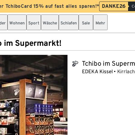
er TchiboCard 15% auf fast alles sparen!*
DANKE26
C
der
Wohnen
Sport
Wäsche
Schlafen
Sale
Mehr
o im Supermarkt!
Tchibo im Superm
tchibo_logo
EDEKA Kissel
Kirrlac