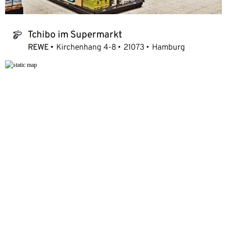
Tchibo im Supermarkt
tchibo_logo
REWE
Kirchenhang 4-8
21073
Hamburg