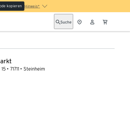
ode kopieren
Hinweis*
Suche
arkt
 15
71711
Steinheim