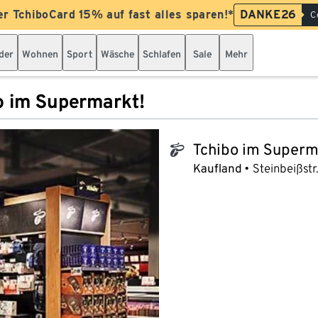
er TchiboCard 15% auf fast alles sparen!*
DANKE26
C
der
Wohnen
Sport
Wäsche
Schlafen
Sale
Mehr
o im Supermarkt!
Tchibo im Superm
tchibo_logo
Kaufland
Steinbeißstr.