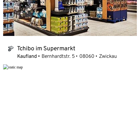
Tchibo im Supermarkt
tchibo_logo
Kaufland
Bernhardtstr. 5
08060
Zwickau