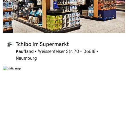
Tchibo im Supermarkt
tchibo_logo
Kaufland
Weissenfelser Str. 70
06618
Naumburg