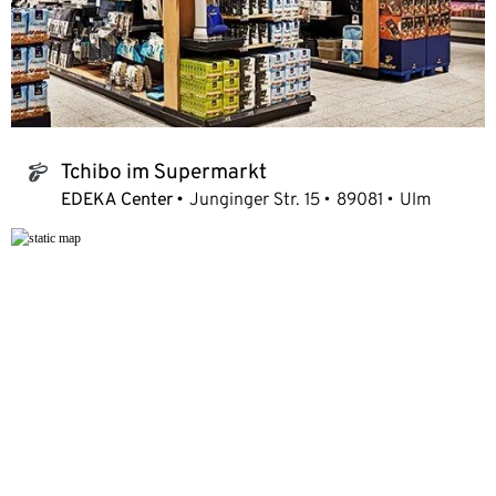
Tchibo im Supermarkt
tchibo_logo
EDEKA Center
Junginger Str. 15
89081
Ulm