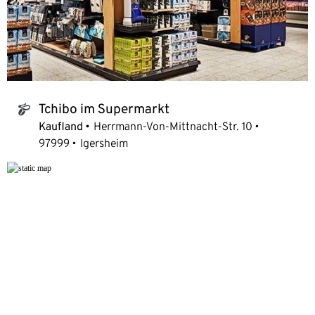
Tchibo im Supermarkt
tchibo_logo
Kaufland
Herrmann-Von-Mittnacht-Str. 10
97999
Igersheim