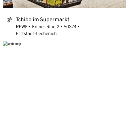
Tchibo im Supermarkt
tchibo_logo
REWE
Kölner Ring 2
50374
Erftstadt-Lechenich