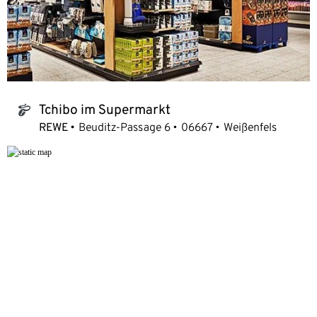
Tchibo im Supermarkt
tchibo_logo
REWE
Beuditz-Passage 6
06667
Weißenfels