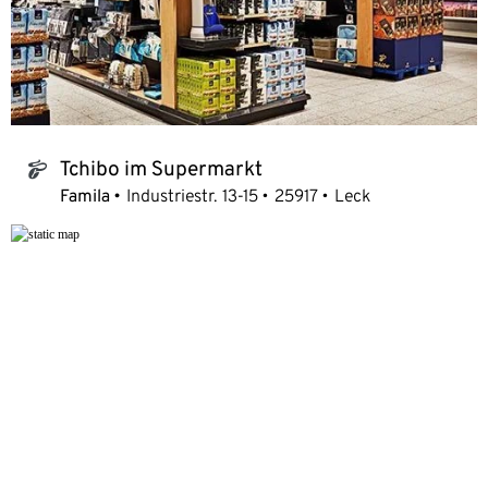
Tchibo im Supermarkt
tchibo_logo
Famila
Industriestr. 13-15
25917
Leck