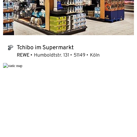
Tchibo im Supermarkt
tchibo_logo
REWE
Humboldtstr. 131
51149
Köln