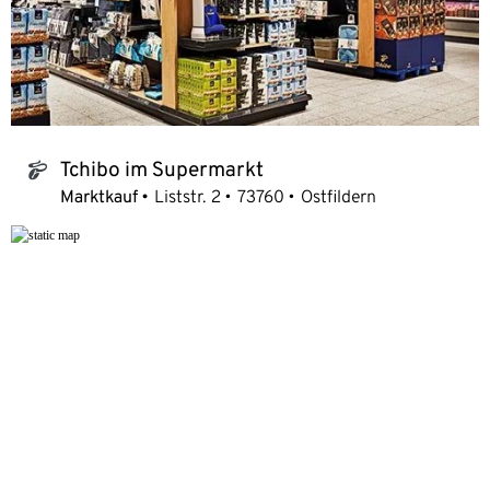
Tchibo im Supermarkt
tchibo_logo
Marktkauf
Liststr. 2
73760
Ostfildern