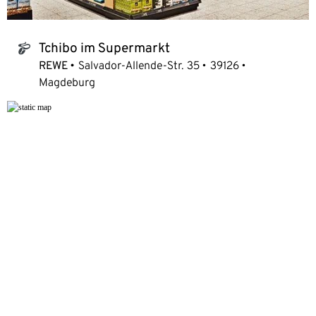
Tchibo im Supermarkt
tchibo_logo
REWE
Salvador-Allende-Str. 35
39126
Magdeburg