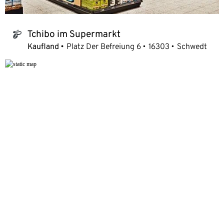
Tchibo im Supermarkt
tchibo_logo
Kaufland
Platz Der Befreiung 6
16303
Schwedt