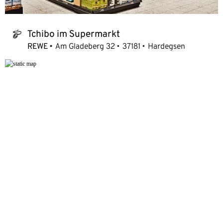
Tchibo im Supermarkt
tchibo_logo
REWE
Am Gladeberg 32
37181
Hardegsen