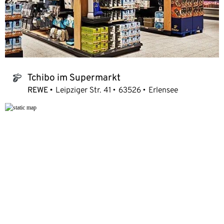
Tchibo im Supermarkt
tchibo_logo
REWE
Leipziger Str. 41
63526
Erlensee