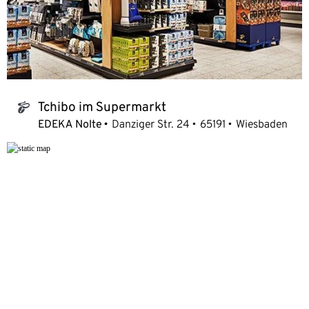
Tchibo im Supermarkt
tchibo_logo
EDEKA Nolte
Danziger Str. 24
65191
Wiesbaden