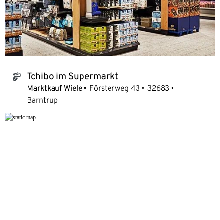
Tchibo im Supermarkt
tchibo_logo
Marktkauf Wiele
Försterweg 43
32683
Barntrup