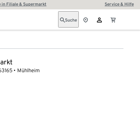
 in Filiale & Supermarkt
Service & Hilfe
Suche
arkt
63165
Mühlheim