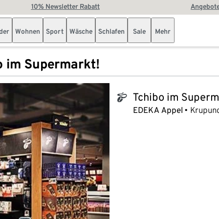
10% Newsletter Rabatt
Angebote
der
Wohnen
Sport
Wäsche
Schlafen
Sale
Mehr
o im Supermarkt!
Tchibo im Superm
tchibo_logo
EDEKA Appel
Krupund