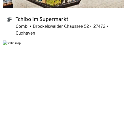
Tchibo im Supermarkt
tchibo_logo
Combi
Brockelswalder Chaussee 52
27472
Cuxhaven