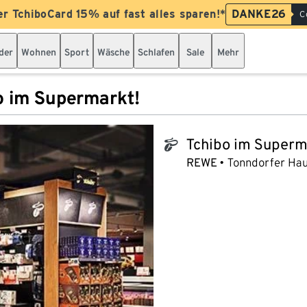
er TchiboCard 15% auf fast alles sparen!*
DANKE26
C
der
Wohnen
Sport
Wäsche
Schlafen
Sale
Mehr
o im Supermarkt!
Tchibo im Superm
tchibo_logo
REWE
Tonndorfer Hau