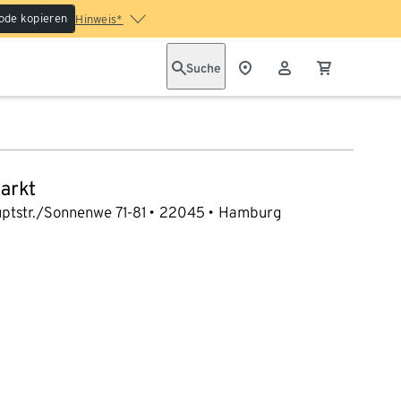
ode kopieren
Hinweis*
Suche
arkt
ptstr./Sonnenwe 71-81
22045
Hamburg