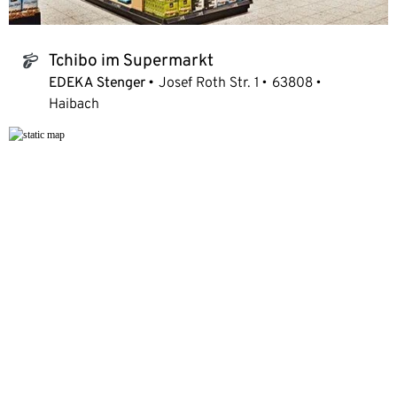
Tchibo im Supermarkt
tchibo_logo
EDEKA Stenger
Josef Roth Str. 1
63808
Haibach