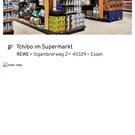
Tchibo im Supermarkt
tchibo_logo
REWE
Sigambrerweg 2
45329
Essen