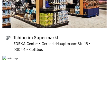
Tchibo im Supermarkt
tchibo_logo
EDEKA Center
Gerhart-Hauptmann-Str. 15
03044
Cottbus