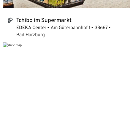
Tchibo im Supermarkt
tchibo_logo
EDEKA Center
Am Güterbahnhof 1
38667
Bad Harzburg