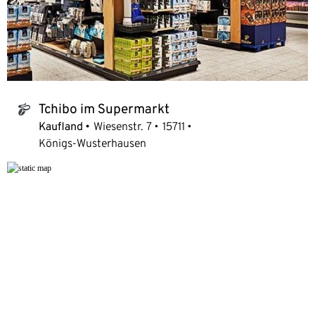
Tchibo im Supermarkt
tchibo_logo
Kaufland
Wiesenstr. 7
15711
Königs-Wusterhausen