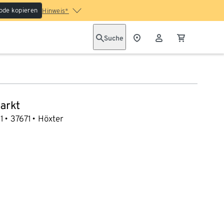
ode kopieren
Hinweis*
Suche
arkt
1
37671
Höxter