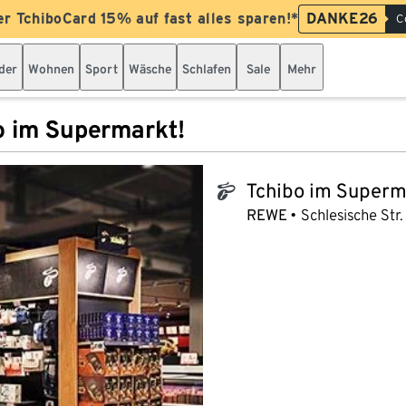
er TchiboCard 15% auf fast alles sparen!*
DANKE26
C
der
Wohnen
Sport
Wäsche
Schlafen
Sale
Mehr
o im Supermarkt!
Tchibo im Superm
tchibo_logo
REWE
Schlesische Str. 