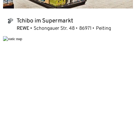
Tchibo im Supermarkt
tchibo_logo
REWE
Schongauer Str. 48
86971
Peiting