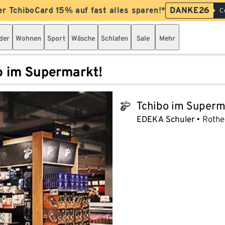
er TchiboCard 15% auf fast alles sparen!*
DANKE26
C
der
Wohnen
Sport
Wäsche
Schlafen
Sale
Mehr
o im Supermarkt!
Tchibo im Superm
tchibo_logo
EDEKA Schuler
Rothe