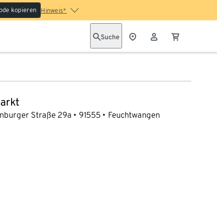
ode kopieren
Hinweis*
Suche
arkt
nburger Straße 29a
91555
Feuchtwangen