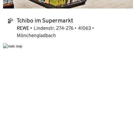
Tchibo im Supermarkt
tchibo_logo
REWE
Lindenstr. 274-276
41063
Mönchengladbach