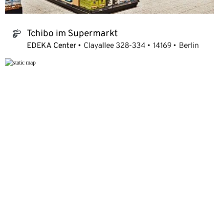
Tchibo im Supermarkt
tchibo_logo
EDEKA Center
Clayallee 328-334
14169
Berlin